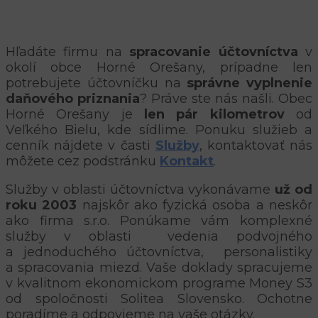
Hľadáte firmu na
spracovanie účtovníctva
v
okolí obce Horné Orešany, prípadne len
potrebujete účtovníčku na
správne vyplnenie
daňového priznania
? Práve ste nás našli. Obec
Horné Orešany je
len pár kilometrov
od
Veľkého Bielu, kde sídlime. Ponuku služieb a
cenník nájdete v časti
Služby
, kontaktovať nás
môžete cez podstránku
Kontakt
.
Služby v oblasti účtovníctva vykonávame
už od
roku 2003
najskôr ako fyzická osoba a neskôr
ako firma s.r.o. Ponúkame vám komplexné
služby v oblasti vedenia podvojného
a jednoduchého účtovníctva, personalistiky
a spracovania miezd. Vaše doklady spracujeme
v kvalitnom ekonomickom programe Money S3
od spoločnosti Solitea Slovensko. Ochotne
poradíme a odpovieme na vaše otázky.