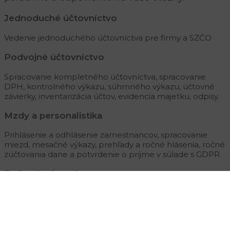
Jednoduché účtovníctvo
Vedenie jednoduchého účtovníctva pre firmy a SZČO
Podvojné účtovníctvo
Spracovanie kompletného účtovníctva, spracovanie
DPH, kontrolného výkazu, súhrnného výkazu, účtovné
závierky, inventarizácia účtov, evidencia majetku, odpisy.
Mzdy a personalistika
Prihlásenie a odhlásenie zamestnancov, spracovanie
miezd, mesačné výkazy, prehľady a ročné hlásenia, ročné
zúčtovania dane a potvrdenie o príjme v súlade s GDPR.
Daňové priznanie
Spracovanie daňových priznaní pre FO typ A , typ B a
spracovanie daňových priznaní PO
Daňová evidencia